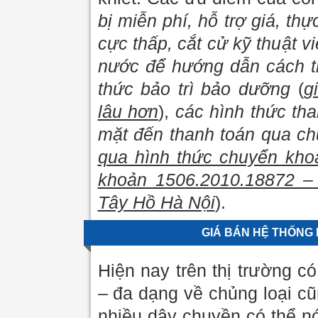
bị miễn phí, hỗ trợ giá, thự
cực thấp, cắt cử kỹ thuật 
nước để hướng dẫn cách t
thức bảo trì bảo dưỡng
(
g
lâu hơn
),
các hình thức tha
mặt đến thanh toán qua c
qua hình thức chuyển khoả
khoản 1506.2010.18872 –
Tây Hồ Hà Nội
).
GIÁ BÁN HỆ THỐNG 
Hiện nay trên thị trường 
– đa dạng về chủng loại c
nhiều dây chuyền có thể nó