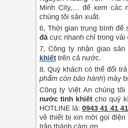
Minh City,… để xem các 
chúng tôi sản xuất.
6, Thời gian trung bình để
đá
cực nhanh chỉ trong vài
7, Công ty nhận giao sả
khiết
trên cả nước.
8, Quý khách có thể đổi trả 
phẩm
còn bảo hành
) máy bị
Công ty Việt An chúng tô
nước tinh khiết
cho quý k
HOTLINE là:
0943 41 41 41
về thiết bị xin mời gọi điện
trân thành cám ơn.