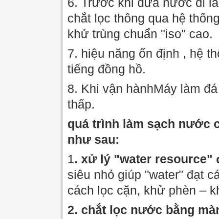
6. Trước khi đưa nước đi là
chắt lọc thông qua hệ thốn
khử trùng chuẩn "iso" cao.
7. hiệu năng ổn định , hệ t
tiếng đồng hồ.
8. Khi vận hànhMáy làm đá 
thấp.
quá trình làm sạch nước 
như sau:
1
. xử lý "water resource"
siêu nhỏ giúp "water" đạt cá
cách lọc cặn, khử phèn – k
2. chắt lọc nước bằng mà