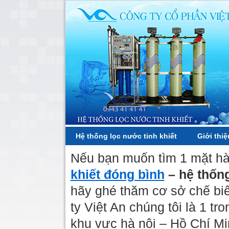
Hệ thống lọc nước tinh khiết
Giới thiệ
Nếu bạn muốn tìm 1 mặt h
khiết đóng bình
– hệ thốn
hãy ghé thăm cơ sở chế bi
ty Việt An chúng tôi là 1 t
khu vực hà nội – Hồ Chí Mi