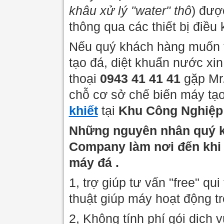
khâu xử lý "water" thô
) đượ
thông qua các thiết bị điều 
Nếu quý khách hàng muốn tì
tạo đá, diệt khuẩn nước xin
thoại
0943 41 41 41
gặp Mr.
chỗ cơ sở chế biến máy tạ
khiết
tại
Khu Công Nghiệp 
Những nguyên nhân quý k
Company làm nơi đến khi
máy đá .
1, trợ giúp tư vấn "free" qu
thuật giúp máy hoạt động tr
2, Không tính phí gói dịch