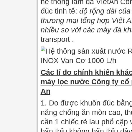
hệ thống làm đá VietAn Co
đúc tinh tế:
độ rộng dài củ
thương mại tổng hợp Việt 
nhiều so với các máy đá k
transport .
Các lí do chính khiến kh
máy lọc nước Công ty cổ 
An
1. Do được khuôn đúc bằng 
năng chống ăn mòn cao, thu
cần 1 chiếc rẻ lau phổ cập 
bẩn thỉu không bẩn thỉu dâ