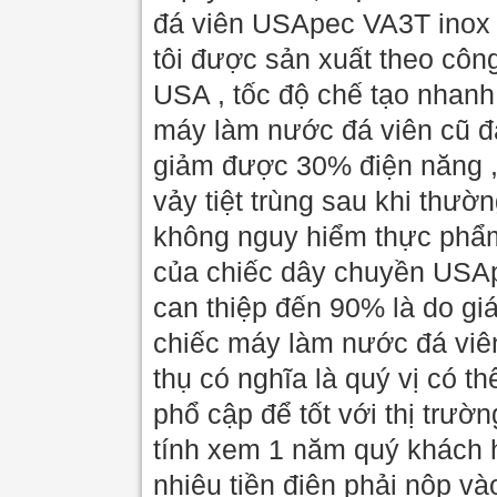
đá viên USApec VA3T inox h
tôi được sản xuất theo côn
USA , tốc độ chế tạo nhanh
máy làm nước đá viên cũ đa
giảm được 30% điện năng ,
vảy tiệt trùng sau khi thườ
không nguy hiểm thực phẩm
của chiếc dây chuyền USApe
can thiệp đến 90% là do gi
chiếc máy làm nước đá viên
thụ có nghĩa là quý vị có t
phổ cập để tốt với thị trườ
tính xem 1 năm quý khách 
nhiêu tiền điện phải nộp và