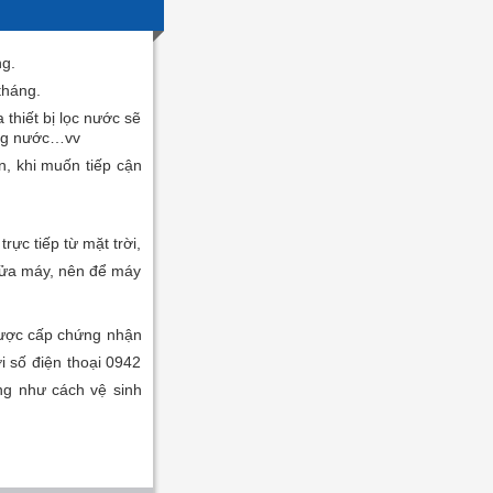
ng.
tháng.
thiết bị lọc nước sẽ
rong nước…vv
n, khi muốn tiếp cận
ực tiếp từ mặt trời,
 sửa máy, nên để máy
được cấp chứng nhận
i số điện thoại 0942
ũng như cách vệ sinh