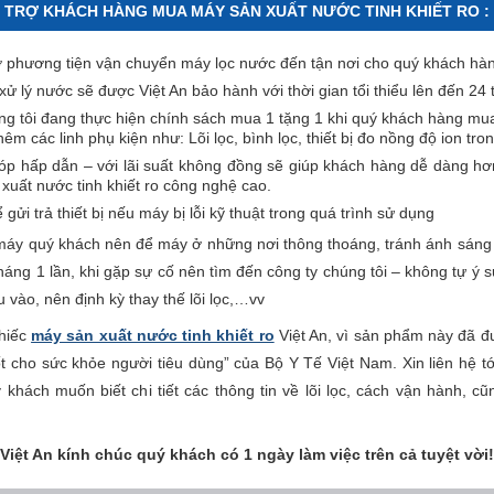
Ỗ TRỢ KHÁCH HÀNG MUA MÁY SẢN XUẤT NƯỚC TINH KHIẾT RO :
ợ phương tiện vận chuyển máy lọc nước đến tận nơi cho quý khách hà
 lý nước sẽ được Việt An bảo hành với thời gian tổi thiểu lên đến 24 
ng tôi đang thực hiện chính sách mua 1 tặng 1 khi quý khách hàng mua 
êm các linh phụ kiện như: Lõi lọc, bình lọc, thiết bị đo nồng độ ion t
óp hấp dẫn – với lãi suất không đồng sẽ giúp khách hàng dễ dàng hơ
 xuất nước tinh khiết ro công nghệ cao.
gửi trả thiết bị nếu máy bị lỗi kỹ thuật trong quá trình sử dụng
máy quý khách nên để máy ở những nơi thông thoáng, tránh ánh sáng tr
háng 1 lần, khi gặp sự cố nên tìm đến công ty chúng tôi – không tự ý
vào, nên định kỳ thay thế lõi lọc,…vv
chiếc
máy sản xuất nước tinh khiết ro
Việt An, vì sản phẩm này đã 
tốt cho sức khỏe người tiêu dùng” của Bộ Y Tế Việt Nam. Xin liên hệ tớ
khách muốn biết chi tiết các thông tin về lõi lọc, cách vận hành, c
Việt An kính chúc quý khách có 1 ngày làm việc trên cả tuyệt vời!