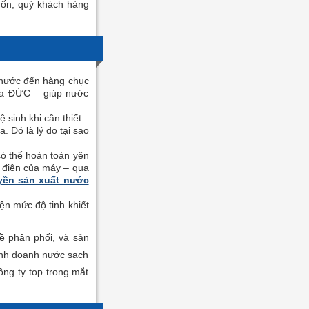
uốn, quý khách hàng
t nước đến hàng chục
của ĐỨC – giúp nước
 sinh khi cần thiết.
 Đó là lý do tại sao
có thể hoàn toàn yên
g điện của máy – qua
yền sản xuất nước
ện mức độ tinh khiết
về phân phối, và sản
kinh doanh nước sạch
ông ty top trong mắt