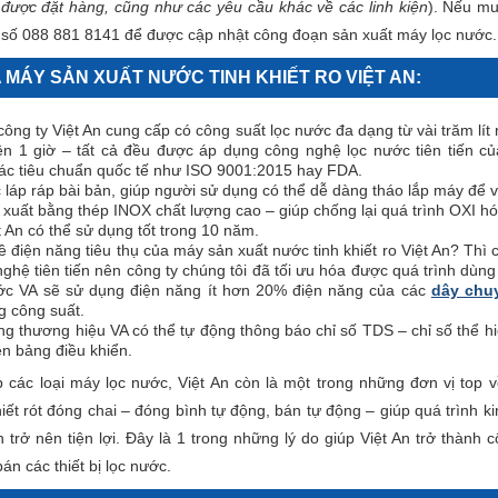
được đặt hàng, cũng như các yêu cầu khác về các linh kiện
). Nếu m
o số 088 881 8141 để được cập nhật công đoạn sản xuất máy lọc nước.
 MÁY SẢN XUẤT NƯỚC TINH KHIẾT RO VIỆT AN:
ông ty Việt An cung cấp có công suất lọc nước đa dạng từ vài trăm lí
ên 1 giờ – tất cả đều được áp dụng công nghệ lọc nước tiên tiến 
ác tiêu chuẩn quốc tế như ISO 9001:2015 hay FDA.
c láp ráp bài bản, giúp người sử dụng có thể dễ dàng tháo lắp máy để vệ
uất bằng thép INOX chất lượng cao – giúp chống lại quá trình OXI hóa.
 An có thể sử dụng tốt trong 10 năm.
ề điện năng tiêu thụ của máy sản xuất nước tinh khiết ro Việt An? Thì 
ghệ tiên tiến nên công ty chúng tôi đã tối ưu hóa được quá trình dùn
nước VA sẽ sử dụng điện năng ít hơn 20% điện năng của các
dây chu
 công suất.
 thương hiệu VA có thể tự động thông báo chỉ số TDS – chỉ số thể hi
ên bảng điều khiển.
 các loại máy lọc nước, Việt An còn là một trong những đơn vị top 
hiết rót đóng chai – đóng bình tự động, bán tự động – giúp quá trình 
 trở nên tiện lợi. Đây là 1 trong những lý do giúp Việt An trở thành c
án các thiết bị lọc nước.