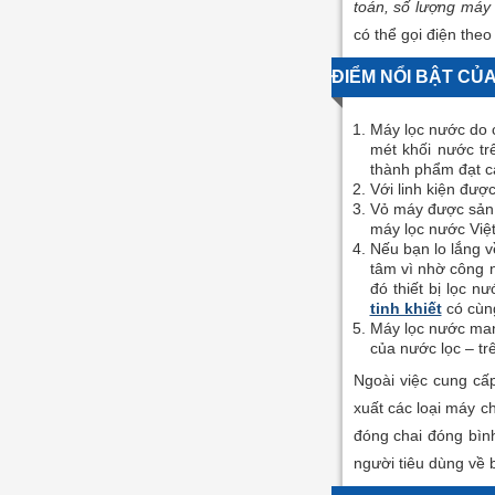
toán, số lượng máy 
có thể gọi điện the
ĐIỂM NỔI BẬT CỦA
Máy lọc nước do c
mét khối nước tr
thành phẩm đạt c
Với linh kiện đượ
Vỏ máy được sản x
máy lọc nước Việt
Nếu bạn lo lắng v
tâm vì nhờ công n
đó thiết bị lọc 
tinh khiết
có cùng
Máy lọc nước mang
của nước lọc – tr
Ngoài việc cung cấp
xuất các loại máy c
đóng chai đóng bình
người tiêu dùng về b