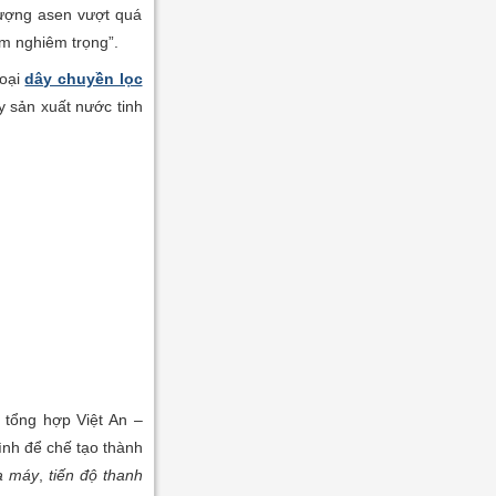
lượng asen vượt quá
m nghiêm trọng”.
loại
dây chuyền lọc
y sản xuất nước tinh
 tổng hợp Việt An –
bình để chế tạo thành
ủa máy
,
tiến độ thanh