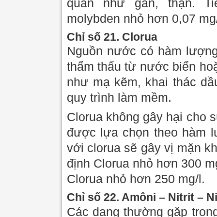
quan như gan, thận. T
molybden nhỏ hơn 0,07 mg/
Chỉ số 21. Clorua
Nguồn nước có hàm lượng 
thẩm thấu từ nước biển hoặ
như mạ kẽm, khai thác dầu
quy trình làm mềm.
Clorua không gây hại cho s
được lựa chọn theo hàm lư
với clorua sẽ gây vị mặn 
định Clorua nhỏ hơn 300 m
Clorua nhỏ hơn 250 mg/l.
Chỉ số 22. Amôni – Nitrit – Ni
Các dạng thường gặp trong