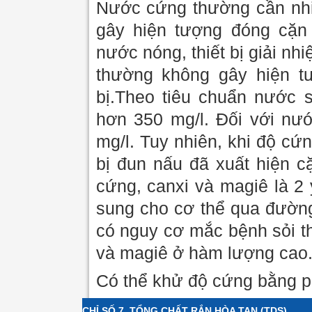
Nước cứng thường cần nhi
gây hiện tượng đóng cặn t
nước nóng, thiết bị giải nh
thường không gây hiện t
bị.Theo tiêu chuẩn nước 
hơn 350 mg/l. Đối với nư
mg/l. Tuy nhiên, khi độ cứn
bị đun nấu đã xuất hiện c
cứng, canxi và magiê là 2
sung cho cơ thể qua đường
có nguy cơ mắc bệnh sỏi t
và magiê ở hàm lượng cao
Có thể khử độ cứng bằng p
CHỈ SỐ 7. TỔNG CHẤT RẮN HÒA TAN (TDS)